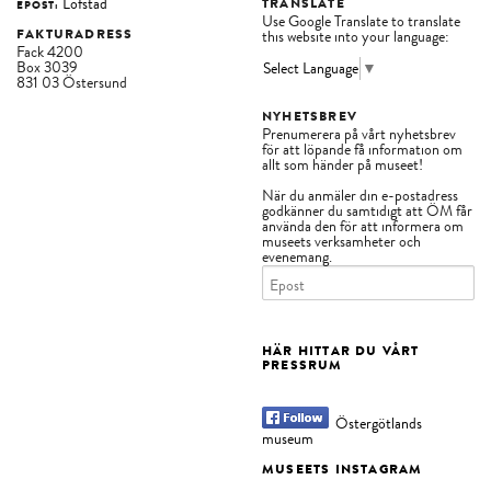
Löfstad
TRANSLATE
EPOST:
Use Google Translate to translate
FAKTURADRESS
this website into your language:
Fack 4200
Box 3039
Select Language
▼
831 03 Östersund
NYHETSBREV
Prenumerera på vårt nyhetsbrev
för att löpande få information om
allt som händer på museet!
När du anmäler din e-postadress
godkänner du samtidigt att ÖM får
använda den för att informera om
museets verksamheter och
evenemang.
HÄR HITTAR DU VÅRT
PRESSRUM
Östergötlands
museum
MUSEETS INSTAGRAM