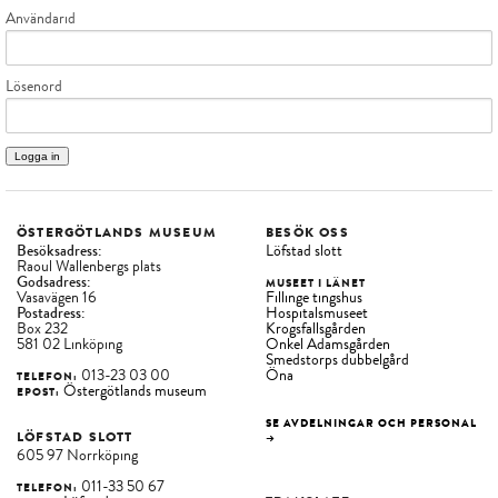
Användarid
SAMLINGARNA
Lösenord
UNGA & PEDAGOGER
VÅR VERKSAMHET
KONTAKT
ÖSTERGÖTLANDS MUSEUM
BESÖK OSS
Besöksadress:
Löfstad slott
BUTIK
Raoul Wallenbergs plats
Godsadress:
MUSEET I LÄNET
Vasavägen 16
Fillinge tingshus
Postadress:
Hospitalsmuseet
Box 232
Krogsfallsgården
581 02 Linköping
Onkel Adamsgården
Smedstorps dubbelgård
013-23 03 00
Öna
TELEFON:
Östergötlands museum
EPOST:
SE AVDELNINGAR OCH PERSONAL
LÖFSTAD SLOTT
→
605 97 Norrköping
011-33 50 67
TELEFON: