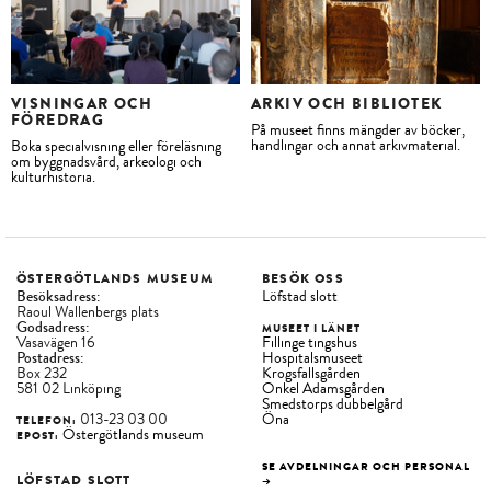
VISNINGAR OCH
ARKIV OCH BIBLIOTEK
FÖREDRAG
På museet finns mängder av böcker,
handlingar och annat arkivmaterial.
Boka specialvisning eller föreläsning
om byggnadsvård, arkeologi och
kulturhistoria.
ÖSTERGÖTLANDS MUSEUM
BESÖK OSS
Besöksadress:
Löfstad slott
Raoul Wallenbergs plats
Godsadress:
MUSEET I LÄNET
Vasavägen 16
Fillinge tingshus
Postadress:
Hospitalsmuseet
Box 232
Krogsfallsgården
581 02 Linköping
Onkel Adamsgården
Smedstorps dubbelgård
013-23 03 00
Öna
TELEFON:
Östergötlands museum
EPOST:
SE AVDELNINGAR OCH PERSONAL
LÖFSTAD SLOTT
→