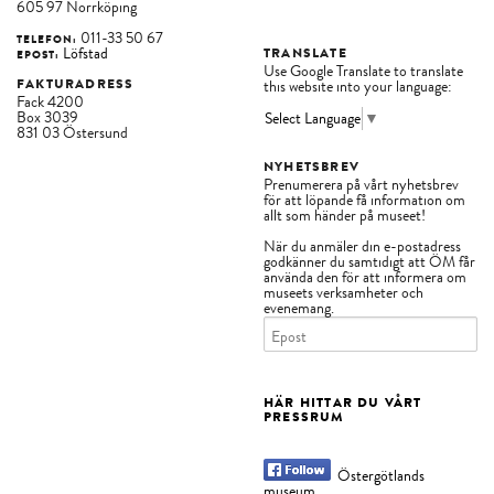
605 97 Norrköping
011-33 50 67
TELEFON:
Löfstad
TRANSLATE
EPOST:
Use Google Translate to translate
FAKTURADRESS
this website into your language:
Fack 4200
Box 3039
Select Language
▼
831 03 Östersund
NYHETSBREV
Prenumerera på vårt nyhetsbrev
för att löpande få information om
allt som händer på museet!
När du anmäler din e-postadress
godkänner du samtidigt att ÖM får
använda den för att informera om
museets verksamheter och
evenemang.
HÄR HITTAR DU VÅRT
PRESSRUM
Östergötlands
museum