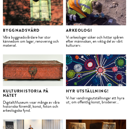
SAMLINGARNA
UNGA & PEDAGOGER
BYGGNADSVÅRD
ARKEOLOGI
Våra byggnadsvårdare har stor
Vi arkeologer söker och hittar spåren
VÅR VERKSAMHET
kännedom om lagar, renovering och
efter människan, en viktig del av vårt
material.
kulturarv.
KONTAKT
BUTIK
KULTURHISTORIA PÅ
HYR UTSTÄLLNING!
NÄTET
Vi har vandringsutställningar att hyra
ut; om offentlig konst, broderier...
DigitaltMuseum visar många av våra
historiska föremål, konst, foton och
arkeologiska fynd.